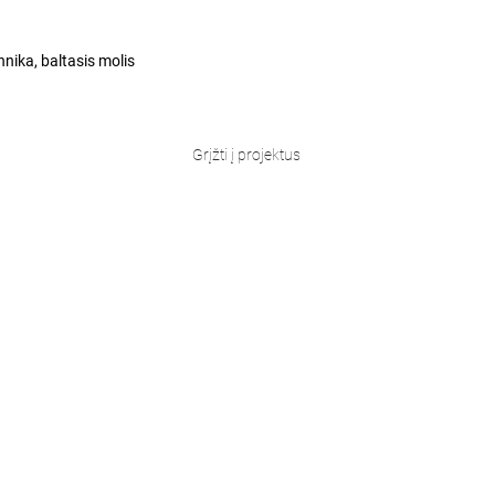
hnika, baltasis molis
Grįžti į projektus