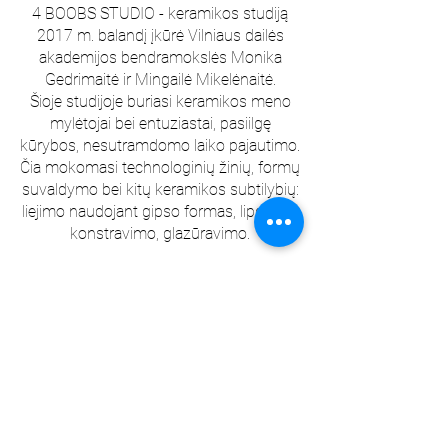
4 BOOBS STUDIO - keramikos studiją
2017 m. balandį įkūrė Vilniaus dailės
akademijos bendramokslės Monika
Gedrimaitė ir Mingailė Mikelėnaitė.
Šioje studijoje buriasi keramikos meno
mylėtojai bei entuziastai, pasiilgę
kūrybos, nesutramdomo laiko pajautimo.
Čia mokomasi technologinių žinių, formų
suvaldymo bei kitų keramikos subtilybių:
liejimo naudojant gipso formas, lipdymo,
konstravimo, glazūravimo.
Šiuo metu merginos dirba ir kuria
studijoje Pylimo g., apsuptos kūrybingos
auros, menininkų, keistuolių,
besėlinančių kačių bei meno tvarinių.
Registruokis